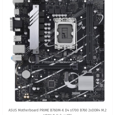
ASUS Motherboard PRIME B760M-K D4 s1700 B760 2xDDR4 M.2