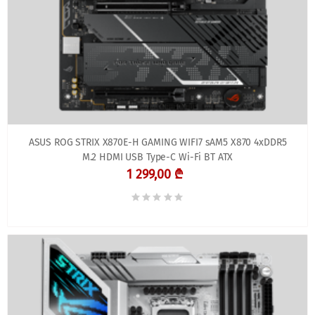
ASUS ROG STRIX X870E-H GAMING WIFI7 sAM5 X870 4xDDR5
M.2 HDMI USB Type-C Wi-Fi BT ATX
1 299,00 ₾