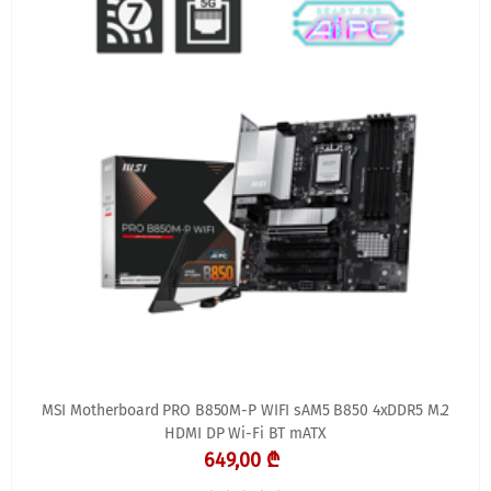
MSI Motherboard PRO B850M-P WIFI sAM5 B850 4xDDR5 M.2
HDMI DP Wi-Fi BT mATX
649,00 ₾