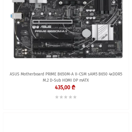
ASUS Motherboard PRIME B650M-A II-CSM sAM5 B650 4xDDR5
M.2 D-Sub HDMI DP mATX
435,00 ₾