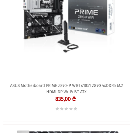
ASUS Motherboard PRIME Z890-P WIFI s1851 Z890 4xDDR5 M.2
HDMI DP Wi-Fi BT ATX
835,00 ₾