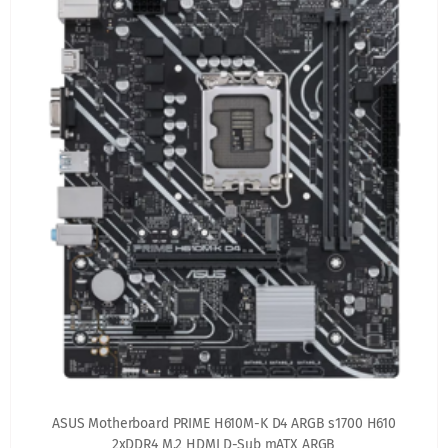
ASUS Motherboard PRIME H610M-K D4 ARGB s1700 H610
2xDDR4 M.2 HDMI D-Sub mATX ARGB