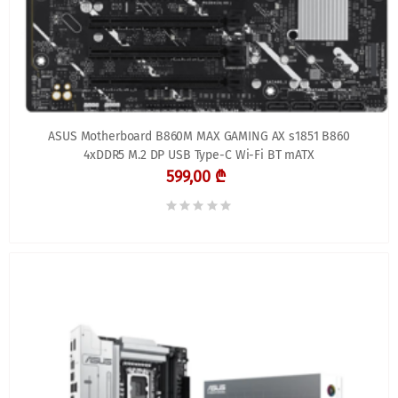
ASUS Motherboard B860M MAX GAMING AX s1851 B860
4xDDR5 M.2 DP USB Type-C Wi-Fi BT mATX
599,00 ₾