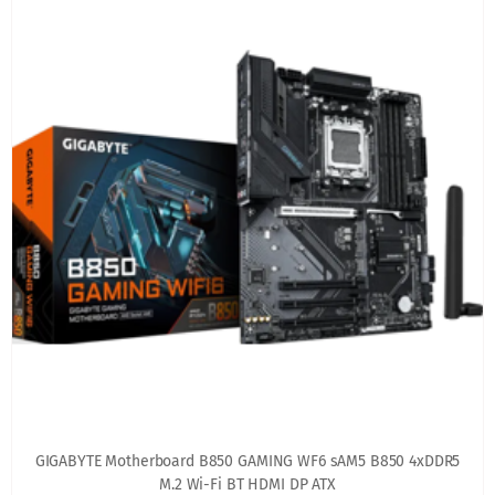
GIGABYTE Motherboard B850 GAMING WF6 sAM5 B850 4xDDR5
M.2 Wi-Fi BT HDMI DP ATX