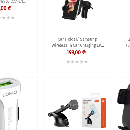
W758 (55967)
 25W, Magnetic
,00 ₾
ar Charger, Grey
Car Holder/ Samsung
Wireless In Car Charging EP-
(3
H5300CBRGRU
199,00 ₾