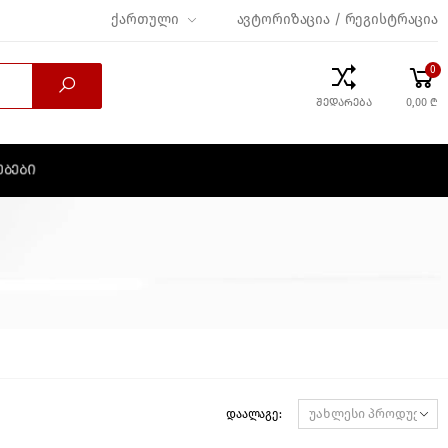
ქართული
ავტორიზაცია / რეგისტრაცია
0
შედარება
0,00 ₾
ᲔᲑᲔᲑᲘ
დაალაგე: