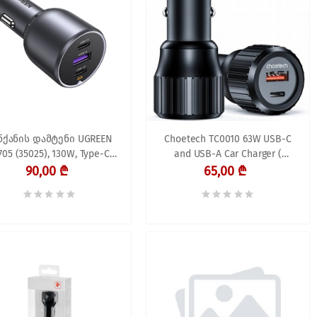
ნქანის დამტენი UGREEN
Choetech TC0010 63W USB-C
705 (35025), 130W, Type-C,
and USB-A Car Charger (
USB-A, 3-Port Fast Car
Laptop Charger )
90,00 ₾
65,00 ₾
Charger, Grey