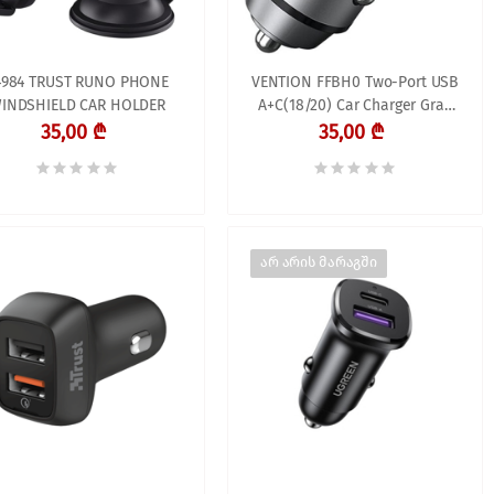
4984 TRUST RUNO PHONE
VENTION FFBH0 Two-Port USB
INDSHIELD CAR HOLDER
A+C(18/20) Car Charger Gray
Mini Style Aluminium Alloy
35,00 ₾
35,00 ₾
Type
არ არის მარაგში