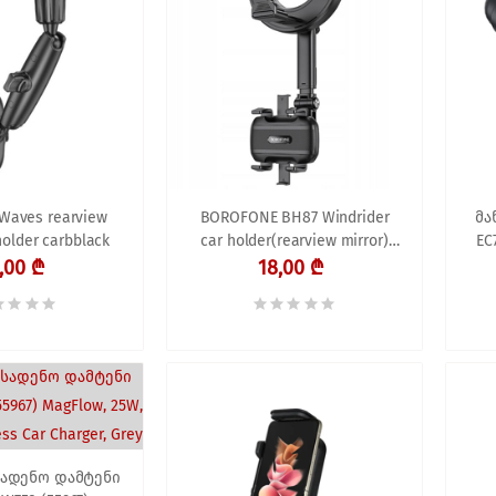
Waves rearview
BOROFONE BH87 Windrider
მა
holder carbblack
car holder(rearview mirror)
EC
black
,00 ₾
18,00 ₾
სადენო დამტენი