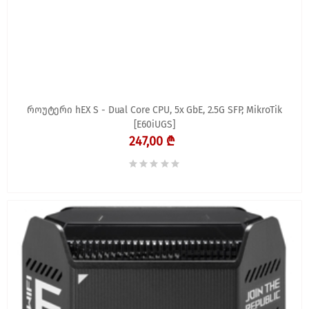
როუტერი hEX S - Dual Core CPU, 5x GbE, 2.5G SFP, MikroTik
[E60iUGS]
247,00 ₾