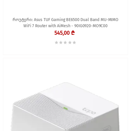
როუტერი: Asus TUF Gaming BE6500 Dual Band MU-MIMO
WiFi 7 Router with AiMesh - 90IG0920-MO9C00
545,00 ₾