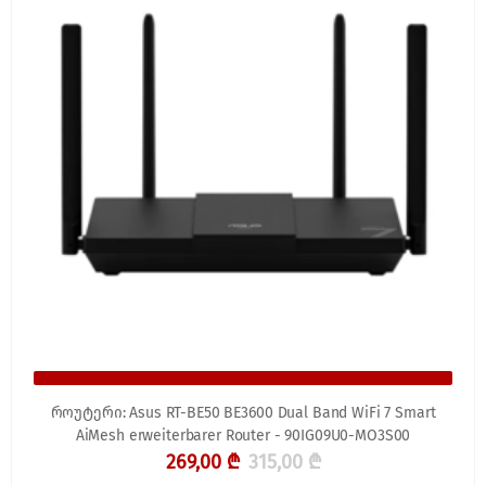
როუტერი: Asus RT-BE50 BE3600 Dual Band WiFi 7 Smart
AiMesh erweiterbarer Router - 90IG09U0-MO3S00
269,00 ₾
315,00 ₾