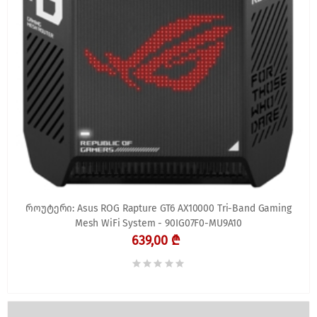
როუტერი: Asus ROG Rapture GT6 AX10000 Tri-Band Gaming
Mesh WiFi System - 90IG07F0-MU9A10
639,00 ₾