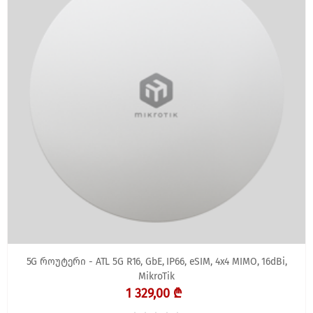
5G როუტერი - ATL 5G R16, GbE, IP66, eSIM, 4x4 MIMO, 16dBi,
MikroTik
1 329,00 ₾