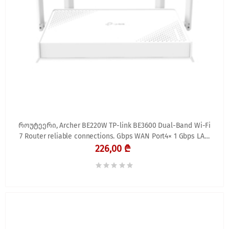
როუტეერი, Archer BE220W TP-link BE3600 Dual-Band Wi-Fi
7 Router reliable connections. Gbps WAN Port4× 1 Gbps LAN
Ports
226,00 ₾