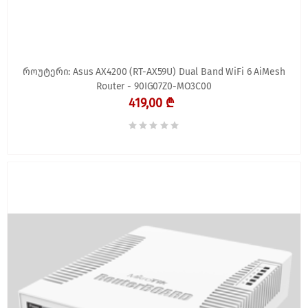
როუტერი: Asus AX4200 (RT-AX59U) Dual Band WiFi 6 AiMesh
Router - 90IG07Z0-MO3C00
419,00 ₾