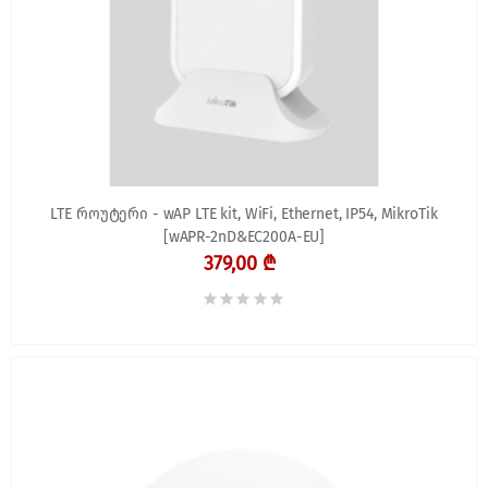
LTE როუტერი - wAP LTE kit, WiFi, Ethernet, IP54, MikroTik
[wAPR-2nD&EC200A-EU]
379,00 ₾