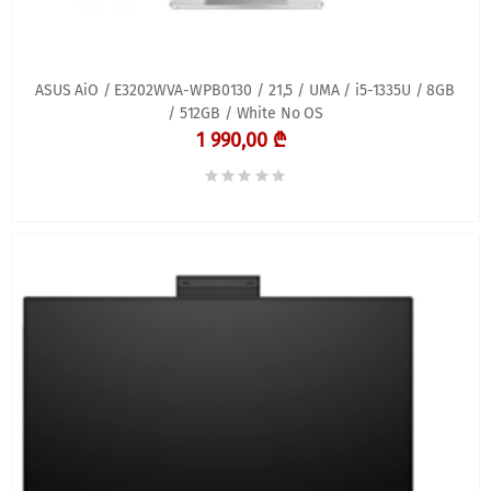
ASUS AiO / E3202WVA-WPB0130 / 21,5 / UMA / i5-1335U / 8GB
/ 512GB / White No OS
1 990,00 ₾