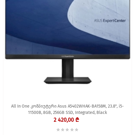
All In One კომპიუტერი Asus A5402WHAK-BA158M, 23.8", i5-
11500B, 8GB, 256GB SSD, Integrated, Black
2 420,00 ₾