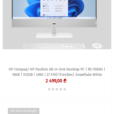
HP Compaq/ HP Pavilion All-in-One Desktop PC | R5-5500U |
16GB | 512GB | UMA | 27 FHD |FreeDos| Snowflake White
2 499,00 ₾
არ არის მარაგში