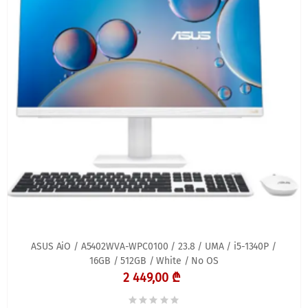
ASUS AiO / A5402WVA-WPC0100 / 23.8 / UMA / i5-1340P /
16GB / 512GB / White / No OS
2 449,00 ₾