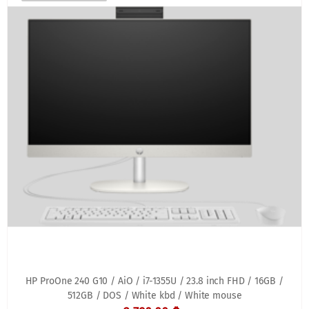
HP ProOne 240 G10 / AiO / i7-1355U / 23.8 inch FHD / 16GB /
512GB / DOS / White kbd / White mouse