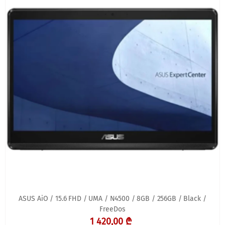
ASUS AiO / 15.6 FHD / UMA / N4500 / 8GB / 256GB / Black /
FreeDos
1 420,00 ₾