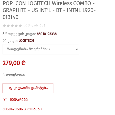
POP ICON LOGITECH Wireless COMBO -
GRAPHITE - US INT'L - BT - INTNL L920-
013140
( 0 შეფასება )
პროდუქტის კოდი:
66010193336
ბრენდი:
LOGITECH
279,00 ₾
რაოდენობა:
ᲙᲐᲚᲐᲗᲨᲘ ᲓᲐᲛᲐᲢᲔᲑᲐ
ᲨᲔᲓᲐᲠᲔᲑᲐ
ᲛᲘᲬᲝᲓᲔᲑᲘᲡ ᲞᲘᲠᲝᲑᲔᲑᲘ