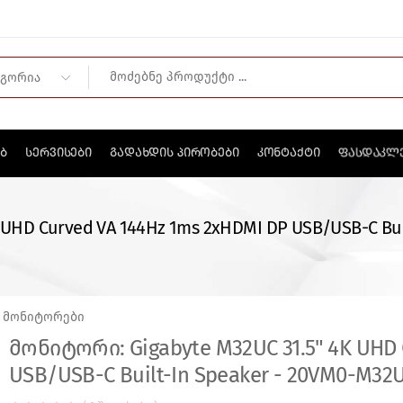
ᲤᲐᲡᲓᲐᲙᲚ
ᲔᲑ
ᲡᲔᲠᲕᲘᲡᲔᲑᲘ
ᲒᲐᲓᲐᲮᲓᲘᲡ ᲞᲘᲠᲝᲑᲔᲑᲘ
ᲙᲝᲜᲢᲐᲥᲢᲘ
 UHD Curved VA 144Hz 1ms 2xHDMI DP USB/USB-C Bui
Მონიტორები
მონიტორი: Gigabyte M32UC 31.5" 4K UHD 
USB/USB-C Built-In Speaker - 20VM0-M32