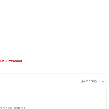
ᲘᲡ ᲞᲘᲠᲝᲑᲔᲑᲘ
გააზიარე
X 3.5 მმ, USB 3.2