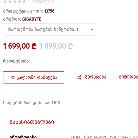
( 0 შეფასება )
პროდუქტის კოდი:
13756
ბრენდი:
GIGABYTE
1 699,00 ₾
1 899,00 ₾
რაოდენობა:
ᲨᲔᲓᲐᲠᲔᲑᲐ
ᲛᲘᲬᲝᲓᲔᲑ
ᲙᲐᲚᲐᲗᲨᲘ ᲓᲐᲛᲐᲢᲔᲑᲐ
ნახვების რაოდენობა: 1108
მახასიათებლები
ინტერფეისი
HDMI, DisplayPort, USB Type-C, AU