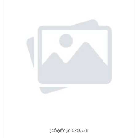
კარტრიჯი CRG072H