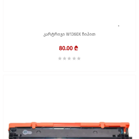
კარტრიჯი W1360X ჩიპით
80.00 ₾