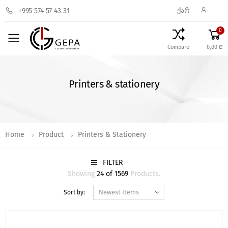
ᲥᲐᲠ
+995 574 57 43 31
0
Toggle mobile menu
Compare
0,00 ₾
Printers & stationery
Home
Product
Printers & Stationery
FILTER
Showing
24 of 1569
Products.
Sort by: