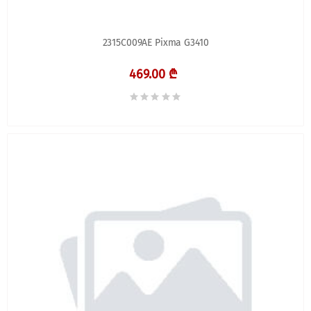
2315C009AE Pixma G3410
469.00 ₾