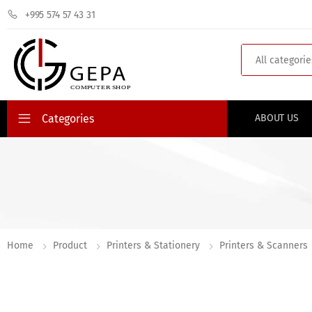
+995 574 57 43 31
Search
Categories
ABOUT US
Home
Product
Printers & Stationery
Printers & Scanners