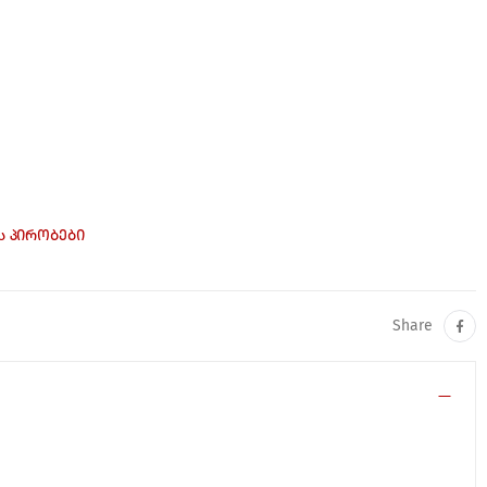
Ს ᲞᲘᲠᲝᲑᲔᲑᲘ
Share