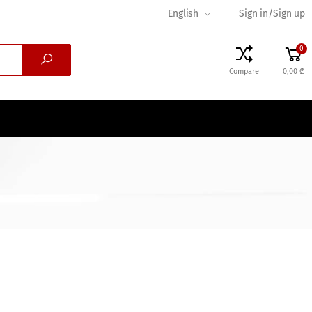
English
Sign in/Sign up
0
Compare
0,00 ₾